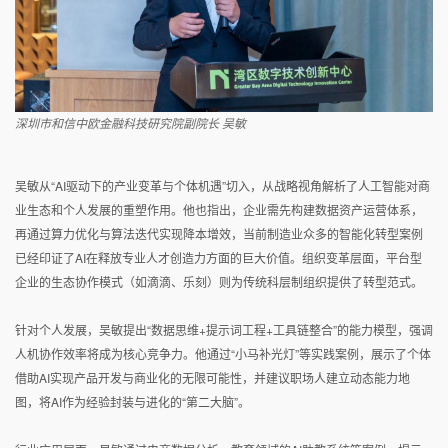
深圳市和信中欧金融科技研究院副院长 吴敏
吴敏从“AI驱动下的产业变革与个体机遇”切入，从战略视角解析了人工智能对商
业生态和个人发展的重塑作用。他也指出，企业需先构建数据资产运营体系，
再通过算力优化与算法迭代实现降本增效，当前制造业众多的智能化转型案例
已经印证了AI在释放专业人才创造力方面的巨大价值。组织变革层面，平台型
企业的生态协作模式（如滴滴、乐刻）则为传统科层制组织提供了转型范式。
针对个人发展，吴敏提出“数据思维+提示词工程+工具链整合”的能力模型，强调
人机协作效率将成为核心竞争力。他通过“小马补光灯”等实践案例，展示了个体
借助AI实现产品开发与商业化的无限可能性，并建议职场人建立动态能力地
图，将AI作为经验封装与进化的“第二大脑”。