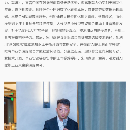
力、算法），直言中国在数据层面具备天然优势，但高端算力仍受制于国际供
应链，需正视差距。他呼吁企业回归数字化转型本质，首要是夯实数据治理基
础，再结合AI实现效率跃升，例如通过大模型优化知识管理、营销获客，而小
模型则专注工业场景的精准控制，大模型与小模型有望融合推动工业智能化发
展。对于“AI取代人力”的争议，他提出辩证观点：技术淘汰的是停滞者，善用工
具者将重构竞争力。最后，宋飞虎建议企业结合自身需求选择技术路径，如利
用“蒸馏技术”或本地知识库平衡开源与数据安全，并强调“AI是工具而非答案”，
唯有与业务深度融合才能释放其价值。分享结束后，现场参会嘉宾积极互动，
就技术开源、企业实践等现实中的工作疑惑提问，宋飞虎逐一解答，引发对AI
赋能工业未来的深度思考。