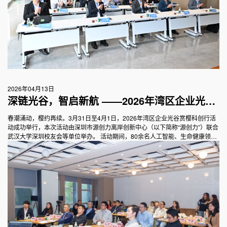
2026年04月13日
深链光谷，智启新航 ——2026年湾区企业光谷
赏樱科创行活动圆满举行
春潮涌动，樱约再续。3月31日至4月1日，2026年湾区企业光谷赏樱科创行活
动成功举行，本次活动由深圳市源创力离岸创新中心（以下简称“源创力”）联合
武汉大学深圳校友会等单位举办。 活动期间，80余名人工智能、生命健康领域
的粤港澳大湾区科技企业家、武汉高校校友企业家代表以及相关领域投资机构
代表齐聚光谷，通过赏樱、主题论坛、项目分享、场景面对面交流、投融资对
接、科技地标探访等环节，深度开展产业对接、资源融通的创新实践。