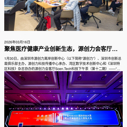
2026年03月16日
聚焦医疗健康产业创新生态，源创力会客厅
Scen.Tech科技下午茶（第十二期）开启圆桌对
1月30日，由深圳市源创力离岸创新中心（以下简称“源创力”）、深圳市创新总
裁俱乐部主办，源创力科技传播中心承办、湾区数字技术创新中心和《深圳特
话
区科技》杂志协办的源创力会客厅Scen.Tech科技下午茶（第十二期）——“全
球视野，联结机遇”医疗健康产业价值共创沙龙在湾区数字技术创新中心举办。