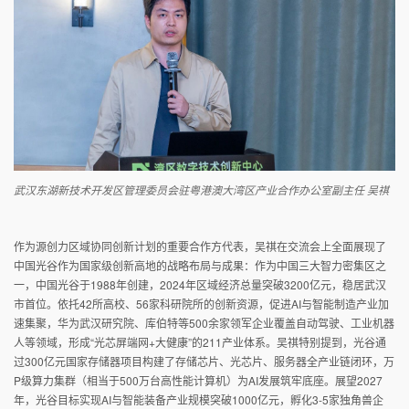
武汉东湖新技术开发区管理委员会驻粤港澳大湾区产业合作办公室副主任 吴祺
作为源创力区域协同创新计划的重要合作方代表，吴祺在交流会上全面展现了
中国光谷作为国家级创新高地的战略布局与成果：作为中国三大智力密集区之
一，中国光谷于1988年创建，2024年区域经济总量突破3200亿元，稳居武汉
市首位。依托42所高校、56家科研院所的创新资源，促进AI与智能制造产业加
速集聚，华为武汉研究院、库伯特等500余家领军企业覆盖自动驾驶、工业机器
人等领域，形成“光芯屏端网+大健康”的211产业体系。吴祺特别提到，光谷通
过300亿元国家存储器项目构建了存储芯片、光芯片、服务器全产业链闭环，万
P级算力集群（相当于500万台高性能计算机）为AI发展筑牢底座。展望2027
年，光谷目标实现AI与智能装备产业规模突破1000亿元，孵化3-5家独角兽企