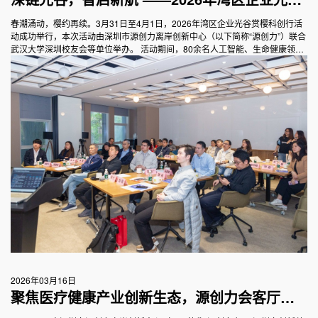
赏樱科创行活动圆满举行
春潮涌动，樱约再续。3月31日至4月1日，2026年湾区企业光谷赏樱科创行活
动成功举行，本次活动由深圳市源创力离岸创新中心（以下简称“源创力”）联合
武汉大学深圳校友会等单位举办。 活动期间，80余名人工智能、生命健康领域
的粤港澳大湾区科技企业家、武汉高校校友企业家代表以及相关领域投资机构
代表齐聚光谷，通过赏樱、主题论坛、项目分享、场景面对面交流、投融资对
接、科技地标探访等环节，深度开展产业对接、资源融通的创新实践。
2026年03月16日
聚焦医疗健康产业创新生态，源创力会客厅