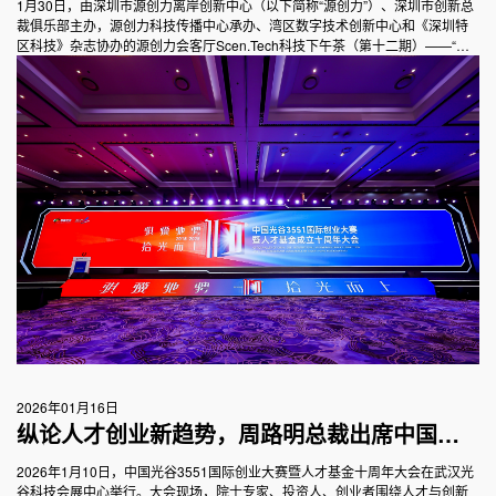
Scen.Tech科技下午茶（第十二期）开启圆桌对
1月30日，由深圳市源创力离岸创新中心（以下简称“源创力”）、深圳市创新总
裁俱乐部主办，源创力科技传播中心承办、湾区数字技术创新中心和《深圳特
话
区科技》杂志协办的源创力会客厅Scen.Tech科技下午茶（第十二期）——“全
球视野，联结机遇”医疗健康产业价值共创沙龙在湾区数字技术创新中心举办。
2026年01月16日
纵论人才创业新趋势，周路明总裁出席中国光
谷3551国际创业大赛暨人才基金十周年大会并
2026年1月10日，中国光谷3551国际创业大赛暨人才基金十周年大会在武汉光
谷科技会展中心举行。大会现场，院士专家、投资人、创业者围绕人才与创新