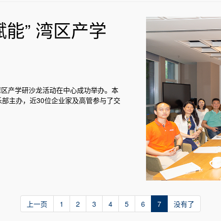
赋能” 湾区产学
的湾区产学研沙龙活动在中心成功举办。本
部主办，近30位企业家及高管参与了交
上一页
1
2
3
4
5
6
7
没有了